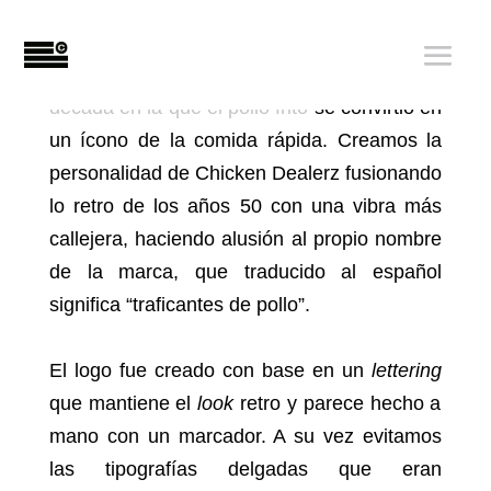
Nuestro
crew
buscó transportarnos
a
la
década en la que el pollo frito
se convirtió en
un ícono de
la comida rápida. Creamos la
personalidad de Chicken Dealerz
fusionando
lo retro de los años 50 con una vibra más
callejera, haciendo
alusión al propio nombre
de la marca, que traducido al español
significa “traficantes de pollo”.
El logo fue creado con base en un
lettering
que mantiene el
look
retro y parece hecho a
mano con un marcador. A su vez evitamos
las tipografías delgadas que eran