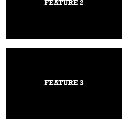
FEATURE 2
incididunt ut labore et dolore magna aliqua.
Ut enim ad minim veniam, quis nostrud
exercitation ullamco laboris nisi ut aliquip ex
ea commodo consequat.
FEATURE 3
Lorem ipsum dolor sit amet, consectetur
adipiscing elit, sed do eiusmod tempor
FEATURE 3
incididunt ut labore et dolore magna aliqua.
Ut enim ad minim veniam, quis nostrud
exercitation ullamco laboris nisi ut aliquip ex
ea commodo consequat.