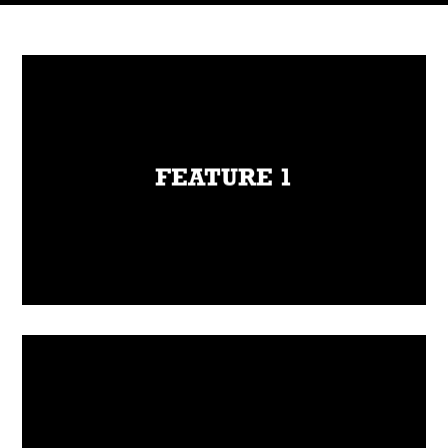
FEATURE 1
Lorem ipsum dolor sit amet, consectetur
adipiscing elit, sed do eiusmod tempor
FEATURE 1
incididunt ut labore et dolore magna aliqua.
Ut enim ad minim veniam, quis nostrud
exercitation ullamco laboris nisi ut aliquip ex
ea commodo consequat.
FEATURE 2
Lorem ipsum dolor sit amet, consectetur
adipiscing elit, sed do eiusmod tempor